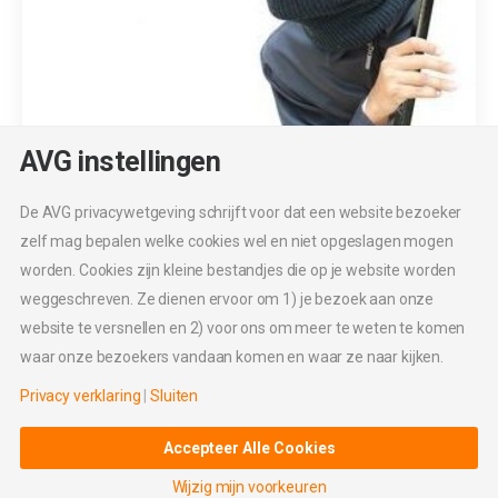
AVG instellingen
De AVG privacywetgeving schrijft voor dat een website bezoeker
3 september 2017
in
Blog en tips
zelf mag bepalen welke cookies wel en niet opgeslagen mogen
Hackers maken echt meer kapot dan je
worden. Cookies zijn kleine bestandjes die op je website worden
lief is
weggeschreven. Ze dienen ervoor om 1) je bezoek aan onze
website te versnellen en 2) voor ons om meer te weten te komen
Willeke
0
Like Post
0
Comment
waar onze bezoekers vandaan komen en waar ze naar kijken.
Hackers maken echt meer kapot dan je lief is Gelukkig
Privacy verklaring
|
Sluiten
ben ik al alert op de beveiliging en het onderhoud van mijn
site en de sites van mijn klanten, want hackers maken
Accepteer Alle Cookies
ECHT meer kapot dan je lief is… ...
Wijzig mijn voorkeuren